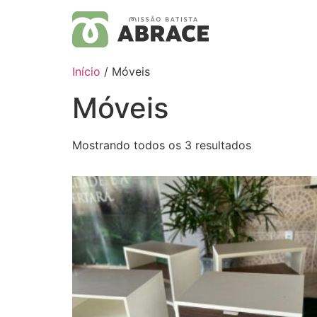
Início
/ Móveis
Móveis
Mostrando todos os 3 resultados