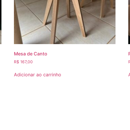
Mesa de Canto
R$
167,00
Adicionar ao carrinho
cel giriş
casibom giriş
casibom
casibom güncel giriş
casi